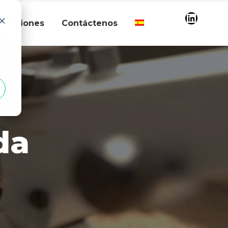
LinkedI
ificaciones
Contáctenos
d
da