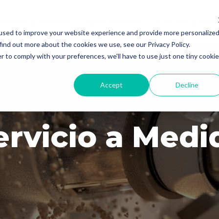
ervicio a Medida
Aplicaciones
Calidad y cert
used to improve your website experience and provide more personalize
find out more about the cookies we use, see our Privacy Policy.
r to comply with your preferences, we'll have to use just one tiny cookie
Accept
Decline
ervicio a Medi